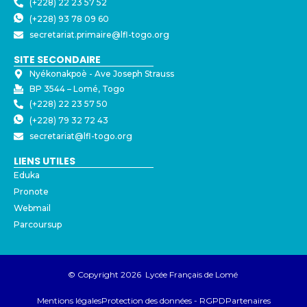
(+228) 22 23 57 52
(+228) 93 78 09 60
secretariat.primaire@lfl-togo.org
SITE SECONDAIRE
Nyékonakpoè - ⁠Ave Joseph Strauss
BP 3544 – Lomé, Togo
(+228) 22 23 57 50
(+228) 79 32 72 43
secretariat@lfl-togo.org
LIENS UTILES
Eduka
Pronote
Webmail
Parcoursup
© Copyright 2026 Lycée Français de Lomé
Mentions légales
Protection des données - RGPD
Partenaires