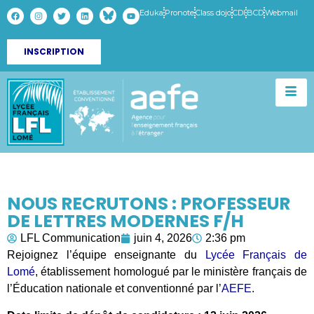
Eduka
Pronote
Class dojo
CDI
BCD
Webmail
INSCRIPTION
NOUS RECRUTONS : PROFESSEUR
DE LETTRES MODERNES F/H
LFL Communication
juin 4, 2026
2:36 pm
Rejoignez l’équipe enseignante du
Lycée Français de
Lomé
, établissement homologué par le ministère français de
l’Éducation nationale et conventionné par l’
AEFE
.