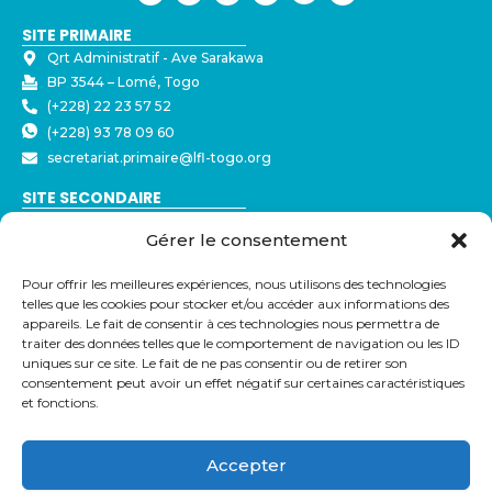
SITE PRIMAIRE
Qrt Administratif - ⁠Ave Sarakawa
BP 3544 – Lomé, Togo
(+228) 22 23 57 52
(+228) 93 78 09 60
secretariat.primaire@lfl-togo.org
SITE SECONDAIRE
Nyékonakpoè - ⁠Ave Joseph Strauss
Gérer le consentement
BP 3544 – Lomé, Togo
(+228) 22 23 57 50
Pour offrir les meilleures expériences, nous utilisons des technologies
(+228) 79 32 72 43
telles que les cookies pour stocker et/ou accéder aux informations des
secretariat@lfl-togo.org
appareils. Le fait de consentir à ces technologies nous permettra de
traiter des données telles que le comportement de navigation ou les ID
LIENS UTILES
uniques sur ce site. Le fait de ne pas consentir ou de retirer son
consentement peut avoir un effet négatif sur certaines caractéristiques
Eduka
et fonctions.
Pronote
Webmail
Parcoursup
Accepter