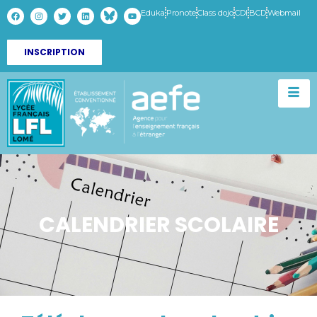
Eduka
Pronote
Class dojo
CDI
BCD
Webmail
INSCRIPTION
CALENDRIER SCOLAIRE