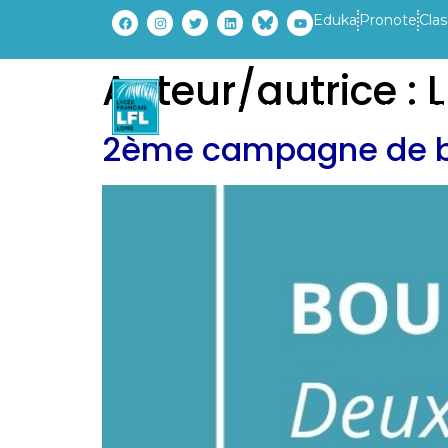
Eduka
Pronote
Clas
Auteur/autrice :
ETABLISSEMENT
PARCOURS
2ème campagne de bo