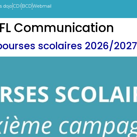
s dojo
CDI
BCD
Webmail
LFL Communication
VIE DE L’ETABLISSEMENT
INFOS PRATIQUES
ACTUAL
urses scolaires 2026/2027