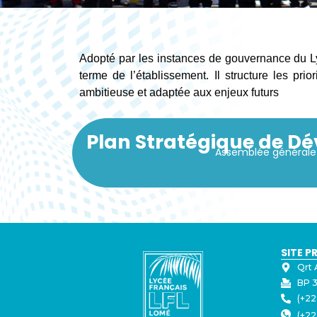
Adopté par les instances de gouvernance du 
terme de l’établissement. Il structure les pr
ambitieuse et adaptée aux enjeux futurs
Plan Stratégique de D
Assemblée générale 
SITE P
Qrt 
BP 3
(+22
(+22