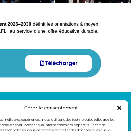
ent 2026–2030
définit les orientations à moyen
LFL, au service d’une offre éducative durable,
Télécharger
LIENS UTILES
Gérer le consentement
auss
Eduka
Pronote
les meilleures expériences, nous utilisons des technologies telles que les
Webmail
 stocker et/ou accéder aux informations des appareils. Le fait de
ces technologies nous permettra de traiter des données telles que le