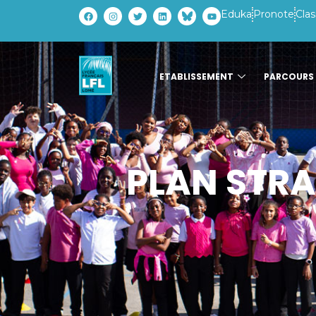
Eduka
Pronote
Clas
ETABLISSEMENT
PARCOURS
PLAN STRA