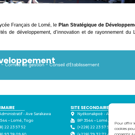
Lycée Français de Lomé, le
Plan Stratégique de Développem
iorités de développement, d’innovation et de rayonnement du 
éveloppement
– Comité de gestion – Conseil d’Établissement
RIMAIRE
SITE SECONDAIRE
Administratif - ⁠Ave Sarakawa
Nyékonakpoè - ⁠Ave Joseph Str
544 – Lomé, Togo
BP 3544 – Lomé, Togo
Pour offrir 
8) 22 23 57 52
(+228) 22 23 57 50
cookies pour
consentir à 
8) 93 78 09 60
(+228) 79 32 72 43