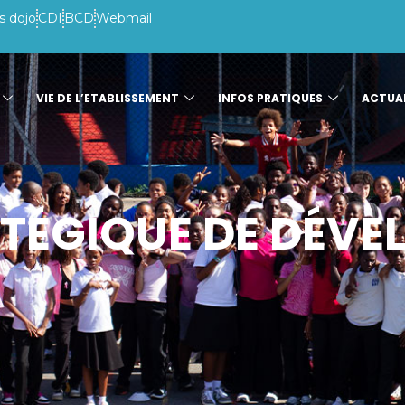
s dojo
CDI
BCD
Webmail
VIE DE L’ETABLISSEMENT
INFOS PRATIQUES
ACTUAL
TÉGIQUE DE DÉV