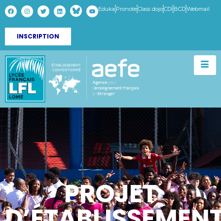
Eduka
Pronote
Class dojo
CDI
BCD
Webmail
INSCRIPTION
PROJET
D’ÉTABLISSEMEN