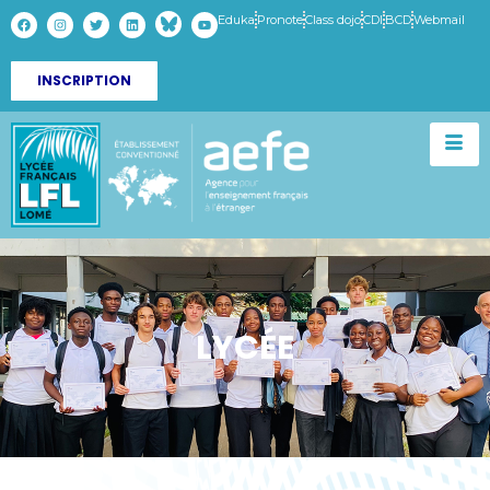
Eduka
Pronote
Class dojo
CDI
BCD
Webmail
INSCRIPTION
LYCÉE