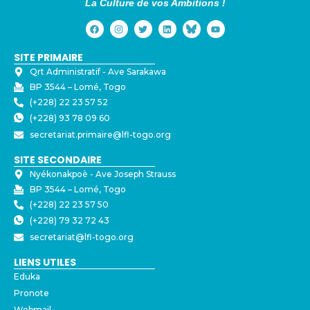
La Culture de vos Ambitions !
SITE PRIMAIRE
Qrt Administratif - ⁠Ave Sarakawa
BP 3544 – Lomé, Togo
(+228) 22 23 57 52
(+228) 93 78 09 60
secretariat.primaire@lfl-togo.org
SITE SECONDAIRE
Nyékonakpoè - ⁠Ave Joseph Strauss
BP 3544 – Lomé, Togo
(+228) 22 23 57 50
(+228) 79 32 72 43
secretariat@lfl-togo.org
LIENS UTILES
Eduka
Pronote
Webmail