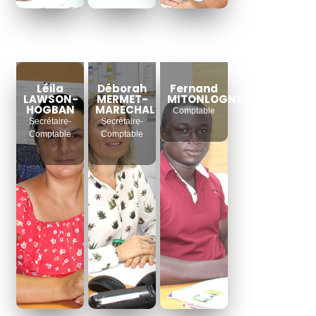
Léila
Déborah
Fernand
LAWSON-
MERMET-
MITONLOGNON
HOGBAN
MARECHAL
Comptable
Secrétaire-
Secrétaire-
Comptable
Comptable