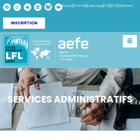
Eduka
Pronote
Class dojo
CDI
BCD
Webmail
INSCRIPTION
SERVICES ADMINISTRATIFS