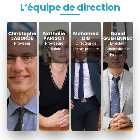
L’équipe de direction
Christophe
Nathalie
Mohamed
David
LABORDE
PARISOT
DIB
GUEHENNEC
Proviseur
Proviseure
Directeur de
Directeur
Adjointe
l’école primaire
Administratif et
Financier