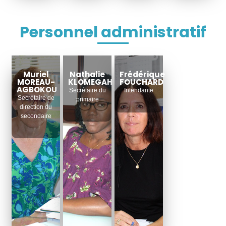
Personnel administratif
Muriel
Nathalie
Frédérique
MOREAU-
KLOMEGAH
FOUCHARD
AGBOKOU
Secrétaire du
Intendante
Secrétaire de
primaire
direction du
secondaire