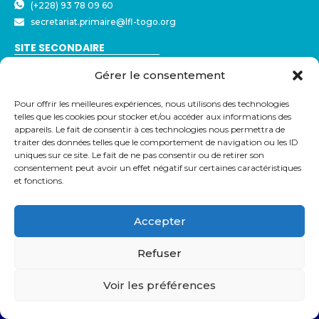
(+228) 93 78 09 60
secretariat.primaire@lfl-togo.org
SITE SECONDAIRE
Nyékonakpoè - ⁠Ave Joseph Strauss
Gérer le consentement
BP 3544 – Lomé, Togo
(+228) 22 23 57 50
Pour offrir les meilleures expériences, nous utilisons des technologies
(+228) 79 32 72 43
telles que les cookies pour stocker et/ou accéder aux informations des
secretariat@lfl-togo.org
appareils. Le fait de consentir à ces technologies nous permettra de
traiter des données telles que le comportement de navigation ou les ID
LIENS UTILES
uniques sur ce site. Le fait de ne pas consentir ou de retirer son
consentement peut avoir un effet négatif sur certaines caractéristiques
Eduka
et fonctions.
Pronote
Webmail
Parcoursup
Accepter
Refuser
© Copyright 2026 Lycée Français de Lomé
Voir les préférences
Mentions légales
Protection des données - RGPD
Partenaires