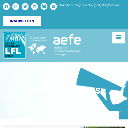
Eduka
Pronote
Class dojo
CDI
BCD
Webmail
INSCRIPTION
APPELS D’OFFRES