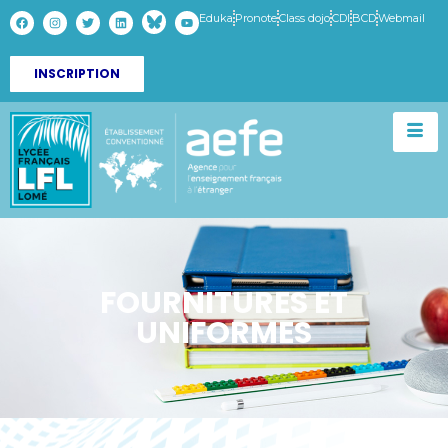
Eduka
Pronote
Class dojo
CDI
BCD
Webmail
INSCRIPTION
FOURNITURES ET
UNIFORMES