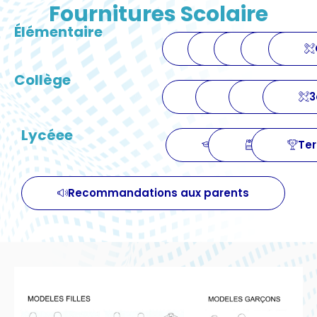
Fournitures Scolaire
Élémentaire
CP
CE1
CE2
CM1
Collège
6ème
5ème
4ème
Lycéee
Seconde
Première
Ter
Recommandations aux parents