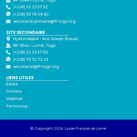
BP 3544 – Lomé, Togo
(+228) 22 23 57 52
(+228) 93 78 09 60
secretariat.primaire@lfl-togo.org
SITE SECONDAIRE
Nyékonakpoè - ⁠Ave Joseph Strauss
BP 3544 – Lomé, Togo
(+228) 22 23 57 50
(+228) 79 32 72 43
secretariat@lfl-togo.org
LIENS UTILES
Eduka
Pronote
Webmail
Parcoursup
© Copyright 2026 Lycée Français de Lomé