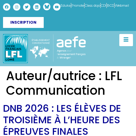
Eduka
Pronote
Class dojo
CDI
BCD
Webmail
INSCRIPTION
Auteur/autrice :
LFL
Communication
DNB 2026 : LES ÉLÈVES DE
TROISIÈME À L’HEURE DES
ÉPREUVES FINALES