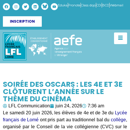
Eduka
Pronote
Class dojo
CDI
BCD
Webmail
INSCRIPTION
SOIRÉE DES OSCARS : LES 4E ET 3E
CLÔTURENT L’ANNÉE SUR LE
THÈME DU CINÉMA
LFL Communication
juin 24, 2026
7:36 am
Le samedi 20 juin 2026, les élèves de 4e et de 3e du
Lycée
français de Lomé
ont pris part au traditionnel bal du
collège
,
organisé par le Conseil de la vie collégienne (CVC) sur le