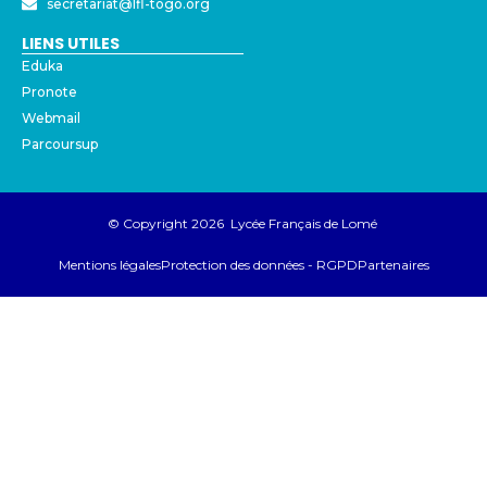
secretariat@lfl-togo.org
LIENS UTILES
Eduka
Pronote
Webmail
Parcoursup
© Copyright 2026 Lycée Français de Lomé
Mentions légales
Protection des données - RGPD
Partenaires