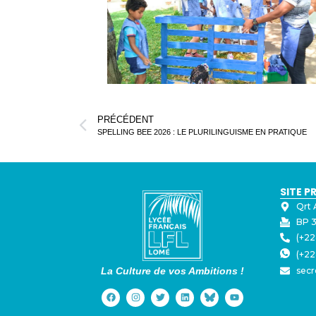
PRÉCÉDENT
SPELLING BEE 2026 : LE PLURILINGUISME EN PRATIQUE
SITE P
Qrt 
BP 3
(+22
(+22
La Culture de vos Ambitions !
secr