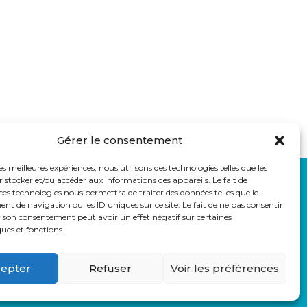
Gérer le consentement
les meilleures expériences, nous utilisons des technologies telles que les
 stocker et/ou accéder aux informations des appareils. Le fait de
LIENS UTILES
ces technologies nous permettra de traiter des données telles que le
auss
Eduka
 de navigation ou les ID uniques sur ce site. Le fait de ne pas consentir
r son consentement peut avoir un effet négatif sur certaines
Pronote
ques et fonctions.
Webmail
Parcoursup
epter
Refuser
Voir les préférences