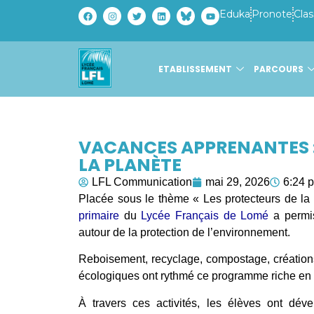
Eduka
Pronote
Clas
ETABLISSEMENT
PARCOURS
VACANCES APPRENANTES : L
LA PLANÈTE
LFL Communication
mai 29, 2026
6:24 
Placée sous le thème « Les protecteurs de la 
primaire
du
Lycée Français de Lomé
a permis
autour de la protection de l’environnement.
Reboisement, recyclage, compostage, créations à
écologiques ont rythmé ce programme riche en 
À travers ces activités, les élèves ont déve