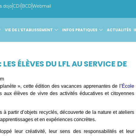
s dojo
CDI
BCD
Webmail
VIE DE L’ETABLISSEMENT
INFOS PRATIQUES
ACTUALITÉS
I
ES ÉLÈVES DU LFL AU SERVICE DE
pm
planète », cette édition des vacances apprenantes de l’
École
 aux élèves de vivre des activités éducatives et citoyennes
 partir d’objets recyclés, découverte de la nature et ateliers
apprentissages et en expériences concrètes.
loppé leur créativité, leur sens des responsabilités et leur