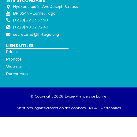
SITE SECONDAIRE
Nyékonakpoè - ⁠Ave Joseph Strauss
BP 3544 – Lomé, Togo
(+228) 22 23 57 50
(+228) 79 32 72 43
secretariat@lfl-togo.org
LIENS UTILES
Eduka
Pronote
Webmail
Parcoursup
© Copyright 2026 Lycée Français de Lomé
Mentions légales
Protection des données - RGPD
Partenaires