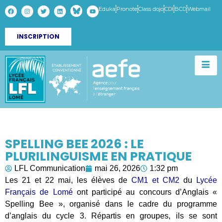
Eduka
Pronote
Class dojo
CDI
BCD
Webmail
INSCRIPTION
SPELLING BEE 2026 : LE
PLURILINGUISME EN PRATIQUE
LFL Communication
mai 26, 2026
1:32 pm
Les 21 et 22 mai, les élèves de
CM1 et CM2
du
Lycée
Français de Lomé
ont participé au concours d’Anglais «
Spelling Bee », organisé dans le cadre du programme
d’anglais du cycle 3. Répartis en groupes, ils se sont