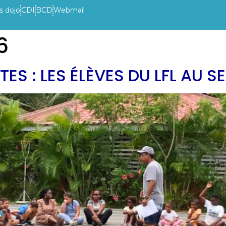
s dojo
CDI
BCD
Webmail
6
VIE DE L’ETABLISSEMENT
INFOS PRATIQUES
ACTUAL
 : LES ÉLÈVES DU LFL AU SE