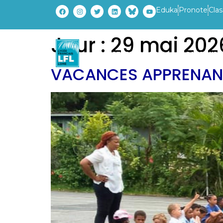
Eduka
Pronote
Clas
Jour :
29 mai 202
ETABLISSEMENT
PARCOURS
VACANCES APPRENANTES