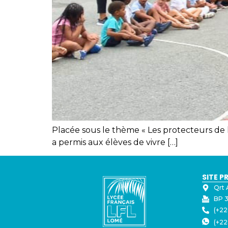
Placée sous le thème « Les protecteurs de 
a permis aux élèves de vivre […]
SITE P
Qrt 
BP 3
(+22
(+22