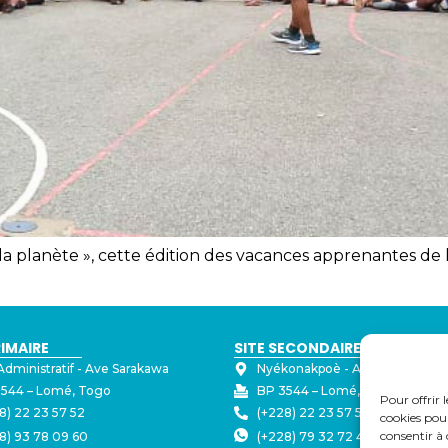
la planète », cette édition des vacances apprenantes de
RIMAIRE
SITE SECONDAIRE
Administratif - ⁠Ave Sarakawa
Nyékonakpoè - ⁠Ave Joseph Str
544 – Lomé, Togo
BP 3544 – Lomé, Togo
Pour offrir 
8) 22 23 57 52
(+228) 22 23 57 50
cookies pour
consentir à 
8) 93 78 09 60
(+228) 79 32 72 43