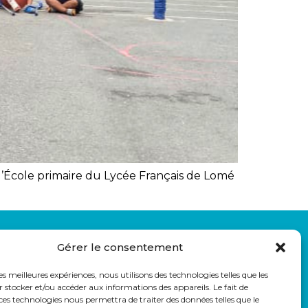
 l’École primaire du Lycée Français de Lomé
LIENS UTILES
Gérer le consentement
auss
Eduka
Pronote
les meilleures expériences, nous utilisons des technologies telles que les
Webmail
 stocker et/ou accéder aux informations des appareils. Le fait de
ces technologies nous permettra de traiter des données telles que le
Parcoursup