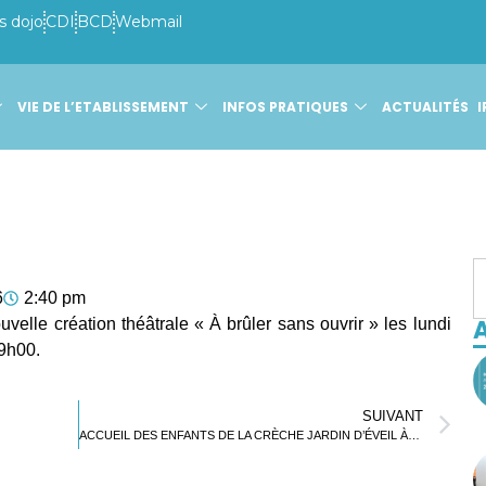
s dojo
CDI
BCD
Webmail
VIE DE L’ETABLISSEMENT
INFOS PRATIQUES
ACTUALITÉS
I
6
2:40 pm
A
velle création théâtrale « À brûler sans ouvrir » les lundi
19h00.
SUIVANT
ACCUEIL DES ENFANTS DE LA CRÈCHE JARDIN D’ÉVEIL À L’ÉCOLE MATERNELLE