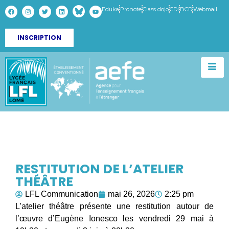
Eduka
Pronote
Class dojo
CDI
BCD
Webmail
INSCRIPTION
RESTITUTION DE L’ATELIER
THÉÂTRE
LFL Communication
mai 26, 2026
2:25 pm
L’atelier théâtre présente une restitution autour de
l’œuvre d’Eugène Ionesco les vendredi 29 mai à