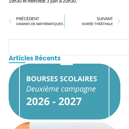
19h30 et mercredi 3 juin à 20h30.
PRÉCÉDENT
SUIVANT
GRAINES DE MATHÉMATIQUES
SOIRÉE THÉÂTRALE
Articles Récents
d
b
s
2
1
R