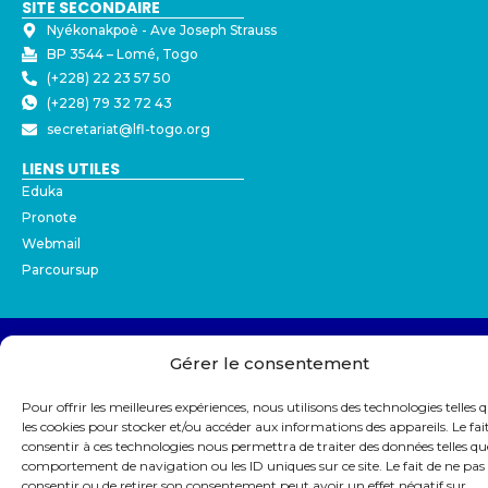
SITE SECONDAIRE
Nyékonakpoè - ⁠Ave Joseph Strauss
BP 3544 – Lomé, Togo
(+228) 22 23 57 50
(+228) 79 32 72 43
secretariat@lfl-togo.org
LIENS UTILES
Eduka
Pronote
Webmail
Parcoursup
© Copyright 2026 Lycée Français de Lomé
Gérer le consentement
Mentions légales
Protection des données - RGPD
Partenaires
Pour offrir les meilleures expériences, nous utilisons des technologies telles 
les cookies pour stocker et/ou accéder aux informations des appareils. Le fai
consentir à ces technologies nous permettra de traiter des données telles qu
comportement de navigation ou les ID uniques sur ce site. Le fait de ne pas
consentir ou de retirer son consentement peut avoir un effet négatif sur