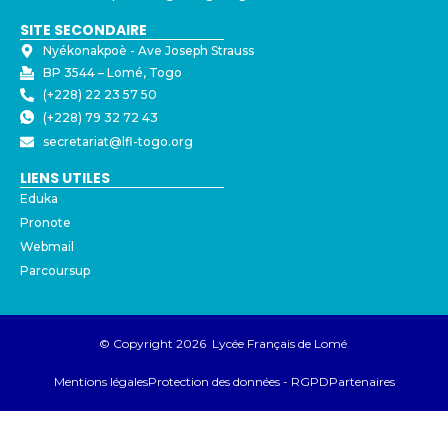
SITE SECONDAIRE
Nyékonakpoè - ⁠Ave Joseph Strauss
BP 3544 – Lomé, Togo
(+228) 22 23 57 50
(+228) 79 32 72 43
secretariat@lfl-togo.org
LIENS UTILES
Eduka
Pronote
Webmail
Parcoursup
© Copyright 2026 Lycée Français de Lomé
Mentions légales
Protection des données - RGPD
Partenaires