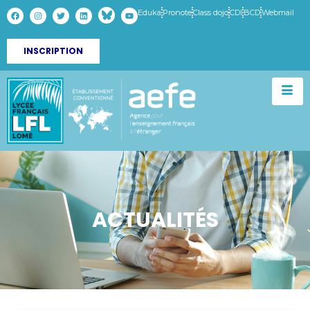
Eduka
Pronote
Class dojo
CDI
BCD
Webmail
INSCRIPTION
ACTUALITÉS