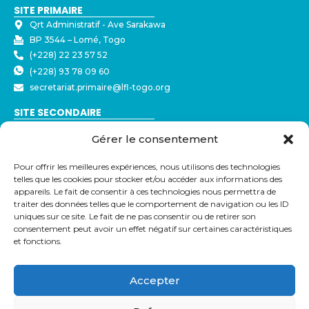
SITE PRIMAIRE
Qrt Administratif - ⁠Ave Sarakawa
BP 3544 – Lomé, Togo
(+228) 22 23 57 52
(+228) 93 78 09 60
secretariat.primaire@lfl-togo.org
SITE SECONDAIRE
Nyékonakpoè - ⁠Ave Joseph Strauss
Gérer le consentement
BP 3544 – Lomé, Togo
(+228) 22 23 57 50
Pour offrir les meilleures expériences, nous utilisons des technologies
(+228) 79 32 72 43
telles que les cookies pour stocker et/ou accéder aux informations des
secretariat@lfl-togo.org
appareils. Le fait de consentir à ces technologies nous permettra de
traiter des données telles que le comportement de navigation ou les ID
LIENS UTILES
uniques sur ce site. Le fait de ne pas consentir ou de retirer son
consentement peut avoir un effet négatif sur certaines caractéristiques
Eduka
et fonctions.
Pronote
Webmail
Parcoursup
Accepter