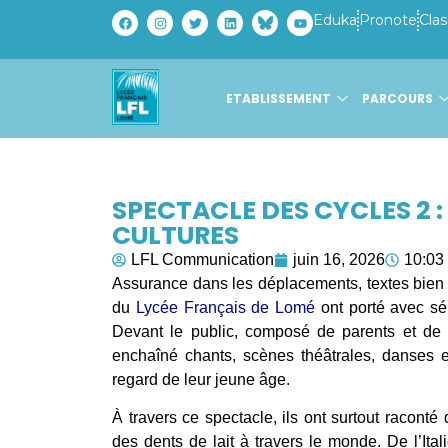
Eduka
Pronote
Clas
ETABLISSEMENT
PARCOURS
SPECTACLE DES CYCLES 2 :
CULTURES
LFL Communication
juin 16, 2026
10:03
Assurance dans les déplacements, textes bien 
du
Lycée Français de Lomé
ont porté avec sé
Devant le public, composé de parents et d
enchaîné chants, scènes théâtrales, danses 
regard de leur jeune âge.
À travers ce spectacle, ils ont surtout raconté
des dents de lait à travers le monde. De l’Ital