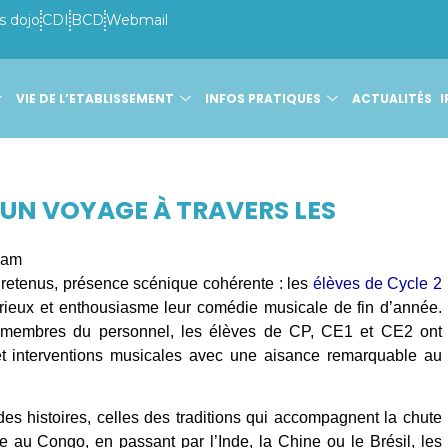
s dojo
CDI
BCD
Webmail
VIE DE L’ETABLISSEMENT
INFOS PRATIQUES
ACTUALITÉS
I
 UN VOYAGE À TRAVERS LES
 am
retenus, présence scénique cohérente : les
élèves de Cycle 2
rieux et enthousiasme leur comédie musicale de fin d’année.
e membres du personnel, les élèves de CP, CE1 et CE2 ont
et interventions musicales avec une aisance remarquable au
 des histoires, celles des traditions qui accompagnent la chute
ie au Congo, en passant par l’Inde, la Chine ou le Brésil, les