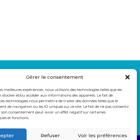
LIENS UTILES
Gérer le consentement
auss
Eduka
Pronote
les meilleures expériences, nous utilisons des technologies telles que les
Webmail
 stocker et/ou accéder aux informations des appareils. Le fait de
ces technologies nous permettra de traiter des données telles que le
Parcoursup
 de navigation ou les ID uniques sur ce site. Le fait de ne pas consentir
r son consentement peut avoir un effet négatif sur certaines
ques et fonctions.
epter
Refuser
Voir les préférences