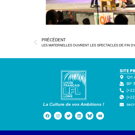
PRÉCÉDENT
LES MATERNELLES OUVRENT LES SPECTACLES DE FIN D’
SITE P
Qrt 
BP 3
(+22
(+22
La Culture de vos Ambitions !
secr