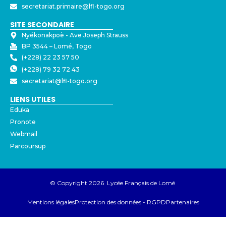
secretariat.primaire@lfl-togo.org
SITE SECONDAIRE
Nyékonakpoè - ⁠Ave Joseph Strauss
BP 3544 – Lomé, Togo
(+228) 22 23 57 50
(+228) 79 32 72 43
secretariat@lfl-togo.org
LIENS UTILES
Eduka
Pronote
Webmail
Parcoursup
© Copyright 2026 Lycée Français de Lomé
Mentions légales
Protection des données - RGPD
Partenaires