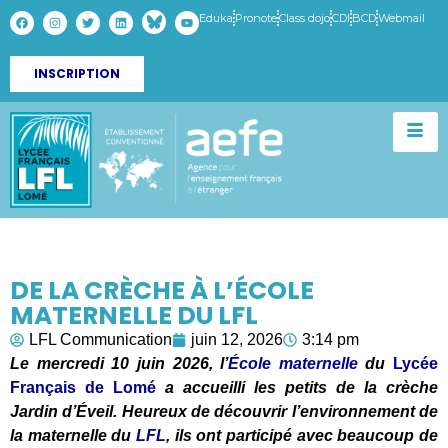
Eduka
Pronote
Class dojo
CDI
BCD
Webmail
INSCRIPTION
DE LA CRÈCHE À L’ÉCOLE
MATERNELLE DU LFL
LFL Communication
juin 12, 2026
3:14 pm
Le mercredi 10 juin 2026, l’
École maternelle
du
Lycée
Français de Lomé
a accueilli les petits de la crèche
Jardin d’Éveil. Heureux de découvrir l’environnement de
la maternelle du
LFL
, ils ont participé avec beaucoup de