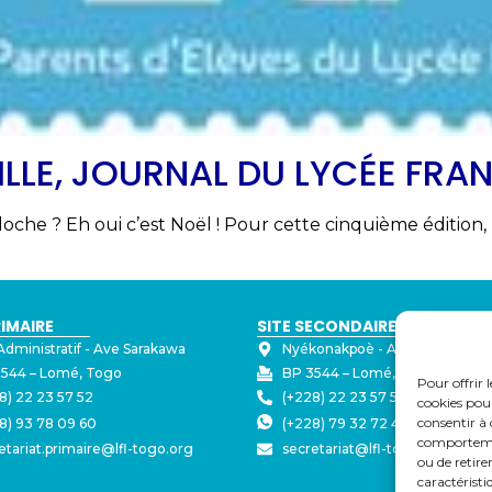
EUILLE, JOURNAL DU LYCÉE FRA
loche ? Eh oui c’est Noël ! Pour cette cinquième édition
RIMAIRE
SITE SECONDAIRE
Administratif - ⁠Ave Sarakawa
Nyékonakpoè - ⁠Ave Joseph Str
544 – Lomé, Togo
BP 3544 – Lomé, Togo
Pour offrir 
8) 22 23 57 52
(+228) 22 23 57 50
cookies pour
consentir à 
8) 93 78 09 60
(+228) 79 32 72 43
comportement
etariat.primaire@lfl-togo.org
secretariat@lfl-togo.org
ou de retire
caractéristi