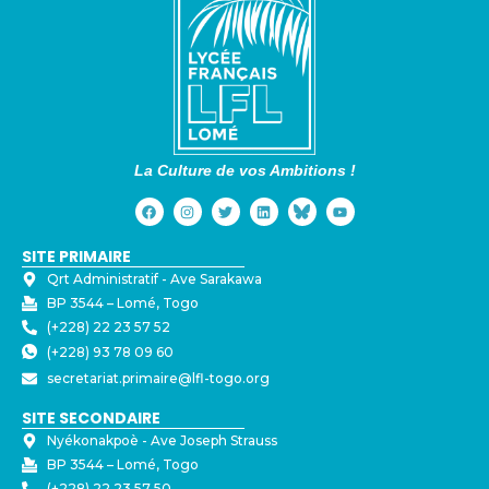
La Culture de vos Ambitions !
SITE PRIMAIRE
Qrt Administratif - ⁠Ave Sarakawa
BP 3544 – Lomé, Togo
(+228) 22 23 57 52
(+228) 93 78 09 60
secretariat.primaire@lfl-togo.org
SITE SECONDAIRE
Nyékonakpoè - ⁠Ave Joseph Strauss
BP 3544 – Lomé, Togo
(+228) 22 23 57 50