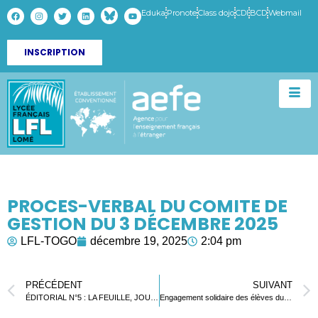
Eduka
Pronote
Class dojo
CDI
BCD
Webmail
INSCRIPTION
PROCES-VERBAL DU COMITE DE
GESTION DU 3 DÉCEMBRE 2025
LFL-TOGO
décembre 19, 2025
2:04 pm
PRÉCÉDENT
SUIVANT
ÉDITORIAL N°5 : LA FEUILLE, JOURNAL DU LYCÉE FRANÇAIS DE LOMÉ
Engagement solidaire des élèves du LFL