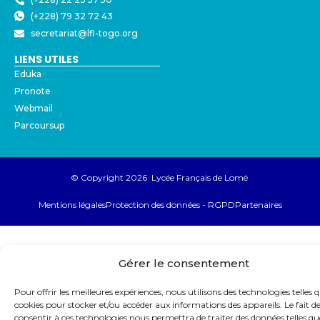
(+228) 79 32 72 43
secretariat@lfl-togo.org
LIENS UTILES
Eduka
Pronote
Webmail
Parcoursup
© Copyright 2026 Lycée Français de Lomé
Mentions légales
Protection des données - RGPD
Partenaires
Gérer le consentement
Pour offrir les meilleures expériences, nous utilisons des technologies telles q
cookies pour stocker et/ou accéder aux informations des appareils. Le fait d
consentir à ces technologies nous permettra de traiter des données telles qu