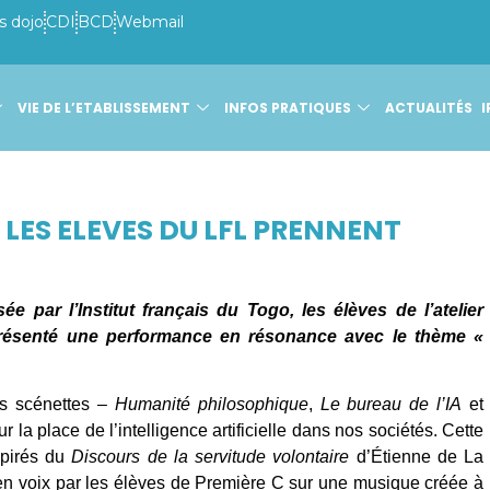
s dojo
CDI
BCD
Webmail
VIE DE L’ETABLISSEMENT
INFOS PRATIQUES
ACTUALITÉS
I
D LES ELEVES DU LFL PRENNENT
e par l’Institut français du Togo, les élèves de l’atelier
résenté une performance en résonance avec le thème «
ois scénettes –
Humanité philosophique
,
Le bureau de l’IA
et
 la place de l’intelligence artificielle dans nos sociétés. Cette
pirés du
Discours de la servitude volontaire
d’Étienne de La
en voix par les élèves de Première C sur une musique créée à