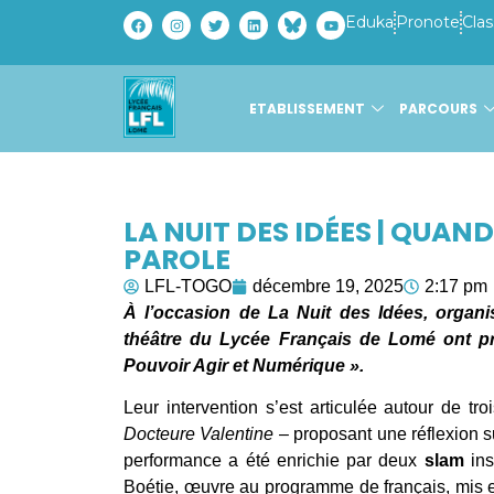
Eduka
Pronote
Clas
ETABLISSEMENT
PARCOURS
LA NUIT DES IDÉES | QUAN
PAROLE
LFL-TOGO
décembre 19, 2025
2:17 pm
À l’occasion de La Nuit des Idées, organisé
théâtre du Lycée Français de Lomé ont p
Pouvoir Agir et Numérique ».
Leur intervention s’est articulée autour de tr
Docteure Valentine
– proposant une réflexion sur
performance a été enrichie par deux
slam
ins
Boétie, œuvre au programme de français, mis 