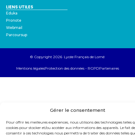
LIENS UTILES
Eduka
Pronote
Webmail
Parcoursup
© Copyright 2026 Lycée Français de Lomé
Mentions légales
Protection des données - RGPD
Partenaires
Gérer le consentement
Pour offrir les meilleures expériences, nous utilisons des technologies telles q
cookies pour stocker et/ou accéder aux informations des appareils. Le fait d
consentir à ces technologies nous permettra de traiter des données telles qu