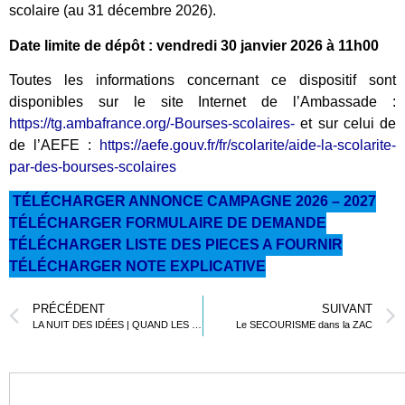
scolaire (au 31 décembre 2026).
Date limite de dépôt : vendredi 30 janvier 2026 à 11h00
Toutes les informations concernant ce dispositif sont
disponibles sur le site Internet de l’Ambassade :
https://tg.ambafrance.org/-Bourses-scolaires-
et sur celui de
de l’AEFE :
https://aefe.gouv.fr/fr/scolarite/aide-la-scolarite-
par-des-bourses-scolaires
TÉLÉCHARGER ANNONCE CAMPAGNE 2026 – 2027
TÉLÉCHARGER FORMULAIRE DE DEMANDE
TÉLÉCHARGER LISTE DES PIECES A FOURNIR
TÉLÉCHARGER NOTE EXPLICATIVE
PRÉCÉDENT
SUIVANT
LA NUIT DES IDÉES | QUAND LES ELEVES DU LFL PRENNENT PAROLE
Le SECOURISME dans la ZAC