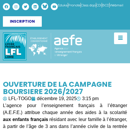
Eduka
Pronote
Class dojo
CDI
BCD
Webmail
INSCRIPTION
OUVERTURE DE LA CAMPAGNE
BOURSIERE 2026/2027
LFL-TOGO
décembre 19, 2025
3:15 pm
L’agence pour l’enseignement français à l’étranger
(A.E.F.E.) attribue chaque année des aides à la scolarité
aux enfants français
résidant avec leur famille à l’étranger,
à partir de l’âge de 3 ans dans l’année civile de la rentrée