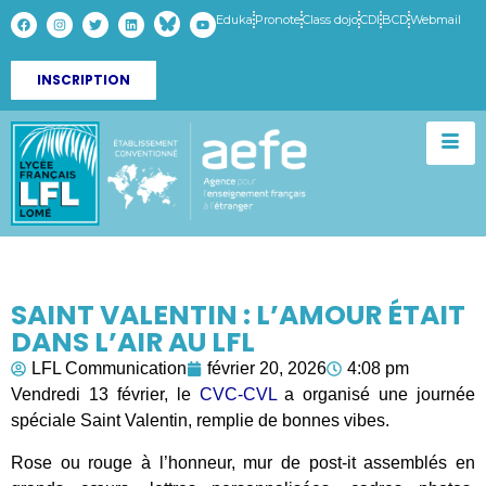
Eduka
Pronote
Class dojo
CDI
BCD
Webmail
INSCRIPTION
SAINT VALENTIN : L’AMOUR ÉTAIT
DANS L’AIR AU LFL
LFL Communication
février 20, 2026
4:08 pm
Vendredi 13 février, le
CVC-CVL
a organisé une journée
spéciale Saint Valentin, remplie de bonnes vibes.
Rose ou rouge à l’honneur, mur de post-it assemblés en