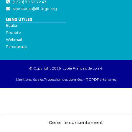
(+228) 79 32 72 43
secretariat@lfl-togo.org
LIENS UTILES
Eduka
Pronote
Webmail
Parcoursup
© Copyright 2026 Lycée Français de Lomé
Mentions légales
Protection des données - RGPD
Partenaires
Gérer le consentement