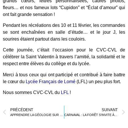
grands cœurs, lettres personnalisées, cadres photos,
fleurs… et nos fameux lots “Cupidon” et “Éclat d’amour” qui
ont fait grande sensation !
Pendant les récréations des 10 et 11 février, les commandes
se sont enchaînées en salle d’étude… et le jour J, les
sourires étaient partout dans les couloirs.
Cette journée, c’était l’occasion pour le CVC-CVL de
célébrer la Saint Valentin à travers l’amitié, la solidarité et le
respect entre élèves du collège et du lycée.
Merci à tous ceux qui ont participé et contribué à faire battre
le cœur du
Lycée Français de Lomé
(LFL) un peu plus fort.
Nous sommes CVC-CVL du
LFL
!
PRÉCÉDENT
SUIVANT
APPRENDRE LA GÉOLOGIE SUR LE TERRAIN
CARNAVAL : LA FORÊT S’INVITE À L’ÉCOLE DU LFL