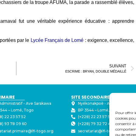
 échassiers de la troupe AFUMA, la parade a rassemblé élèves,
rnaval fut une véritable expérience éducative : apprendre
 portées par le
Lycée Français de Lomé
: exigence, excellence,
SUIVANT
ESCRIME : BRYAN, DOUBLE MÉDAILLÉ
RIMAIRE
SITE SECONDAIRE
Administratif - ⁠Ave Sarakawa
Nyékonakpoè - ⁠Ave Joseph Str
544 – Lomé, Togo
BP 3544 – Lomé, Togo
Pour offrir 
8) 22 23 57 52
(+228) 22 23 57 50
cookies pour
consentir à 
8) 93 78 09 60
(+228) 79 32 72 43
comportement
etariat.primaire@lfl-togo.org
secretariat@lfl-togo.org
ou de retire