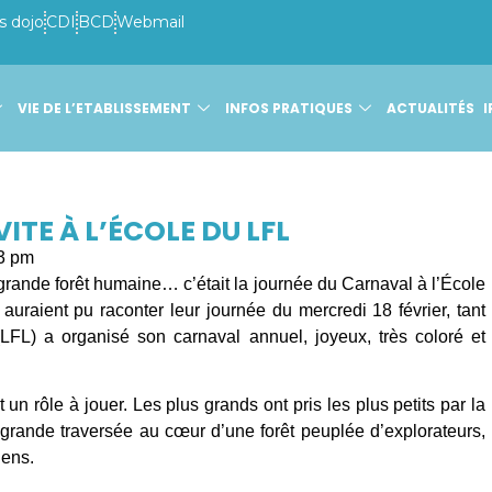
s dojo
CDI
BCD
Webmail
VIE DE L’ETABLISSEMENT
INFOS PRATIQUES
ACTUALITÉS
I
ITE À L’ÉCOLE DU LFL
3 pm
 grande forêt humaine… c’était la journée du Carnaval à l’École
auraient pu raconter leur journée du mercredi 18 février, tant
LFL) a organisé son carnaval annuel, joyeux, très coloré et
un rôle à jouer. Les plus grands ont pris les plus petits par la
rande traversée au cœur d’une forêt peuplée d’explorateurs,
iens.