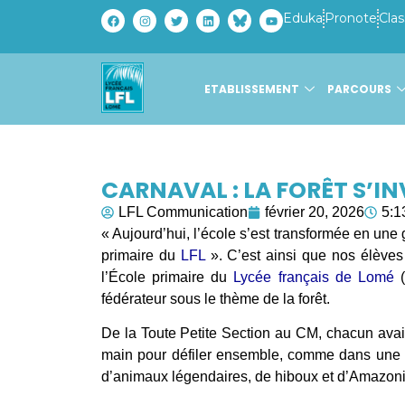
Eduka
Pronote
Clas
ETABLISSEMENT
PARCOURS
CARNAVAL : LA FORÊT S’INV
LFL Communication
février 20, 2026
5:1
« Aujourd’hui, l’école s’est transformée en une
primaire du
LFL
». C’est ainsi que nos élèves 
l’École primaire du
Lycée français de Lomé
(
fédérateur sous le thème de la forêt.
De la Toute Petite Section au CM, chacun avait 
main pour défiler ensemble, comme dans une g
d’animaux légendaires, de hiboux et d’Amazon