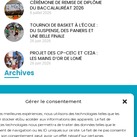
CÉRÉMONIE DE REMISE DE DIPLÔME
DU BACCALAURÉAT 2026
6 juillet 2026
TOURNOI DE BASKET À L’ÉCOLE :
DU SUSPENSE, DES PANIERS ET
UNE BELLE FINALE
26 juin 2026
PROJET DES CP-CE1C ET CE2A :
LES MAINS D’OR DE LOMÉ
26 juin 2026
Archives
LIENS UTILES
Gérer le consentement
auss
Eduka
Pronote
les meilleures expériences, nous utilisons des technologies telles que les
Webmail
 stocker et/ou accéder aux informations des appareils. Le fait de
ces technologies nous permettra de traiter des données telles que le
Parcoursup
 de navigation ou les ID uniques sur ce site. Le fait de ne pas consentir
r son consentement peut avoir un effet négatif sur certaines