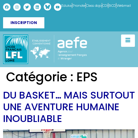
Eduka
Pronote
Class dojo
CDI
BCD
Webmail
INSCRIPTION
Catégorie :
EPS
DU BASKET… MAIS SURTOUT
UNE AVENTURE HUMAINE
INOUBLIABLE