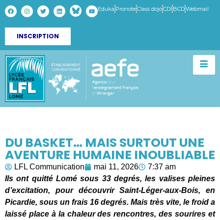
Eduka
Pronote
Class dojo
CDI
BCD
Webmail
INSCRIPTION
DU BASKET… MAIS SURTOUT UNE
AVENTURE HUMAINE INOUBLIABLE
LFL Communication
mai 11, 2026
7:37 am
Ils ont quitté Lomé sous 33 degrés, les valises pleines
d’excitation, pour découvrir Saint-Léger-aux-Bois, en
Picardie, sous un frais 16 degrés. Mais très vite, le froid a
laissé place à la chaleur des rencontres, des sourires et