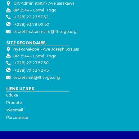
Qrt Administratif - ⁠Ave Sarakawa
BP 3544 – Lomé, Togo
(+228) 22 23 57 52
(+228) 93 78 09 60
secretariat.primaire@lfl-togo.org
SITE SECONDAIRE
Nyékonakpoè - ⁠Ave Joseph Strauss
BP 3544 – Lomé, Togo
(+228) 22 23 57 50
(+228) 79 32 72 43
secretariat@lfl-togo.org
LIENS UTILES
Eduka
Pronote
Webmail
Parcoursup