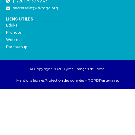
(+228) 79 32 72 43
secretariat@lfl-togo.org
LIENS UTILES
Eduka
Pronote
Webmail
Parcoursup
© Copyright 2026 Lycée Français de Lomé
Mentions légales
Protection des données - RGPD
Partenaires