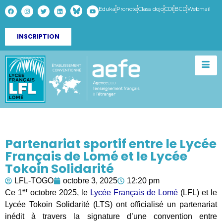
Eduka
Pronote
Class dojo
CDI
BCD
Webmail
INSCRIPTION
Partenariat sportif entre le Lycée
Français de Lomé et le Lycée
Tokoin Solidarité
LFL-TOGO
octobre 3, 2025
12:20 pm
er
Ce 1
octobre 2025, le
Lycée Français de Lomé
(LFL) et le
Lycée Tokoin Solidarité (LTS) ont officialisé un partenariat
inédit à travers la signature d’une convention entre