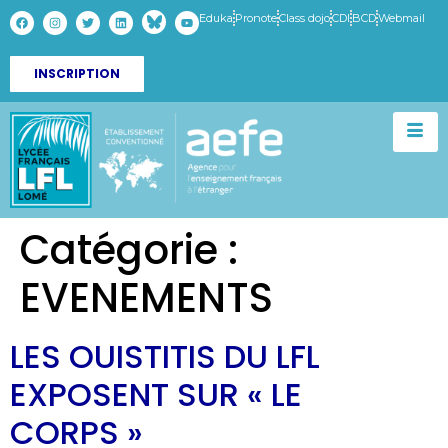
Eduka
Pronote
Class dojo
CDI
BCD
Webmail
INSCRIPTION
Catégorie :
EVENEMENTS
LES OUISTITIS DU LFL
EXPOSENT SUR « LE
CORPS »