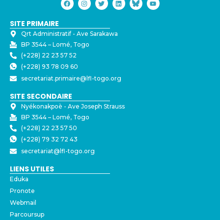
SITE PRIMAIRE
Qrt Administratif - ⁠Ave Sarakawa
BP 3544 – Lomé, Togo
(+228) 22 23 57 52
(+228) 93 78 09 60
secretariat.primaire@lfl-togo.org
SITE SECONDAIRE
Nyékonakpoè - ⁠Ave Joseph Strauss
BP 3544 – Lomé, Togo
(+228) 22 23 57 50
(+228) 79 32 72 43
secretariat@lfl-togo.org
LIENS UTILES
Eduka
Pronote
Webmail
Parcoursup