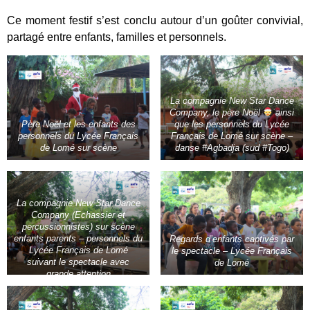
Ce moment festif s’est conclu autour d’un goûter convivial,
partagé entre enfants, familles et personnels.
La compagnie New Star Dance
Company, le père Noël
ainsi
Père Noël et les enfants des
que les personnels du Lycée
personnels du Lycée Français
Français de Lomé sur scène –
de Lomé sur scène
danse #Agbadja (sud #Togo)
La compagnie New Star Dance
Company (Echassier et
percussionnistes) sur scène
enfants parents – personnels du
Regards d’enfants captivés par
Lycée Français de Lomé
le spectacle – Lycée Français
suivant le spectacle avec
de Lomé
grande attention