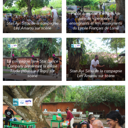
Public composé d’enfants, de
parents – personnels
Stan Ayi Sitou de la compagnie
enseignants et non enseignants
Les Amarou sur scène
du Lycée Français de Lomé
La compagnie New Star Dance
Company présentant la danse
Tibole (#Bassar #Togo) sur
Stan Ayi Sitou de la compagnie
scène
Les Amarou sur scène