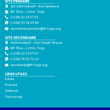
SITE PRIMAIRE
Qrt Administratif - ⁠Ave Sarakawa
BP 3544 – Lomé, Togo
(+228) 22 23 57 52
(+228) 93 78 09 60
secretariat.primaire@lfl-togo.org
SITE SECONDAIRE
Nyékonakpoè - ⁠Ave Joseph Strauss
BP 3544 – Lomé, Togo
(+228) 22 23 57 50
(+228) 79 32 72 43
secretariat@lfl-togo.org
LIENS UTILES
Eduka
Pronote
Webmail
Parcoursup