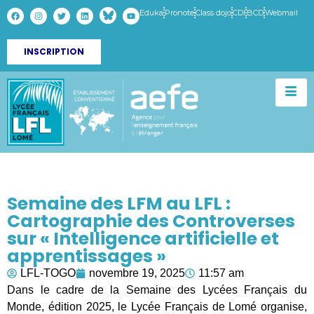
Eduka
Pronote
Class dojo
CDI
BCD
Webmail
INSCRIPTION
Semaine des LFM au LFL :
Cartographie des Controverses
sur « Intelligence artificielle et
apprentissages »
LFL-TOGO
novembre 19, 2025
11:57 am
Dans le cadre de la Semaine des Lycées Français du
Monde, édition 2025, le Lycée Français de Lomé organise,