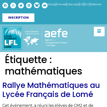
Eduka
Pronote
Class dojo
CDI
BCD
Webmail
INSCRIPTION
Étiquette :
mathématiques
Rallye Mathématiques au
Lycée Français de Lomé
Cet événement, a réuni les élèves de CM2 et de