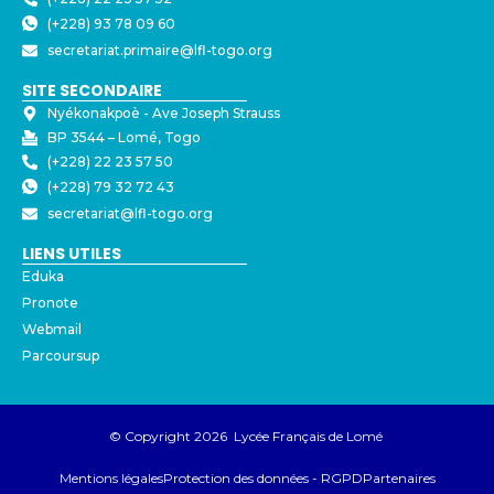
(+228) 93 78 09 60
secretariat.primaire@lfl-togo.org
SITE SECONDAIRE
Nyékonakpoè - ⁠Ave Joseph Strauss
BP 3544 – Lomé, Togo
(+228) 22 23 57 50
(+228) 79 32 72 43
secretariat@lfl-togo.org
LIENS UTILES
Eduka
Pronote
Webmail
Parcoursup
© Copyright 2026 Lycée Français de Lomé
Mentions légales
Protection des données - RGPD
Partenaires