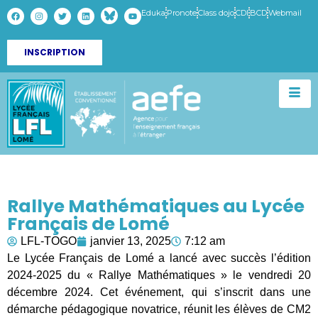
Eduka
Pronote
Class dojo
CDI
BCD
Webmail
INSCRIPTION
Rallye Mathématiques au Lycée
Français de Lomé
LFL-TOGO
janvier 13, 2025
7:12 am
Le Lycée Français de Lomé a lancé avec succès l’édition
2024-2025 du « Rallye Mathématiques » le vendredi 20
décembre 2024. Cet événement, qui s’inscrit dans une
démarche pédagogique novatrice, réunit les élèves de CM2