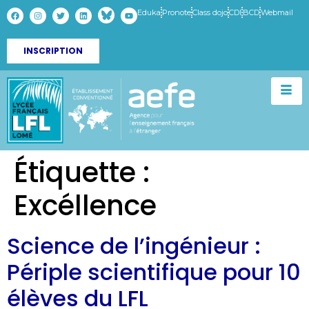
Eduka
Pronote
Class dojo
CDI
BCD
Webmail
INSCRIPTION
Étiquette :
Excéllence
Science de l’ingénieur :
Périple scientifique pour 10
élèves du LFL