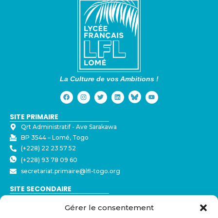
La Culture de vos Ambitions !
SITE PRIMAIRE
Qrt Administratif - ⁠Ave Sarakawa
BP 3544 – Lomé, Togo
(+228) 22 23 57 52
(+228) 93 78 09 60
secretariat.primaire@lfl-togo.org
SITE SECONDAIRE
Nyékonakpoè - ⁠Ave Joseph Strauss
Gérer le consentement
BP 3544 – Lomé, Togo