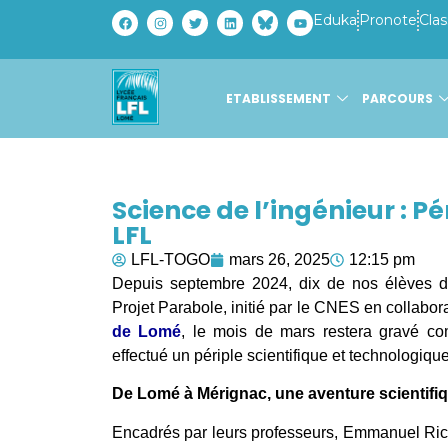
Eduka
Pronote
Clas
ETABLISSEMENT
PARCOURS
Science de l’ingénieur : Pé
LFL
LFL-TOGO
mars 26, 2025
12:15 pm
Depuis septembre 2024, dix de nos élèves de 
Projet Parabole, initié par le CNES en collabo
de Lomé
, le mois de mars restera gravé co
effectué un périple scientifique et technologiq
De Lomé à Mérignac, une aventure scientifi
Encadrés par leurs professeurs, Emmanuel Richi