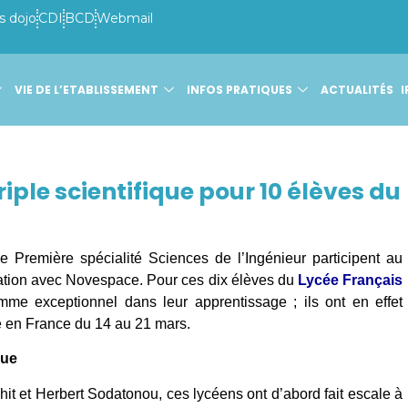
s dojo
CDI
BCD
Webmail
VIE DE L’ETABLISSEMENT
INFOS PRATIQUES
ACTUALITÉS
I
riple scientifique pour 10 élèves du
Première spécialité Sciences de l’Ingénieur participent au
ration avec Novespace. Pour ces dix élèves du
Lycée Français
mme exceptionnel dans leur apprentissage ; ils ont en effet
ue en France du 14 au 21 mars.
que
t et Herbert Sodatonou, ces lycéens ont d’abord fait escale à