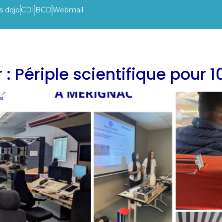
s dojo
CDI
BCD
Webmail
VIE DE L’ETABLISSEMENT
INFOS PRATIQUES
ACTUAL
 : Périple scientifique pour 1