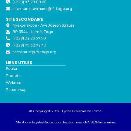
(+228) 93 78 09 60
secretariat.primaire@lfl-togo.org
SITE SECONDAIRE
Nyékonakpoè - ⁠Ave Joseph Strauss
BP 3544 – Lomé, Togo
(+228) 22 23 57 50
(+228) 79 32 72 43
secretariat@lfl-togo.org
LIENS UTILES
Eduka
Pronote
Webmail
Parcoursup
© Copyright 2026 Lycée Français de Lomé
Mentions légales
Protection des données - RGPD
Partenaires