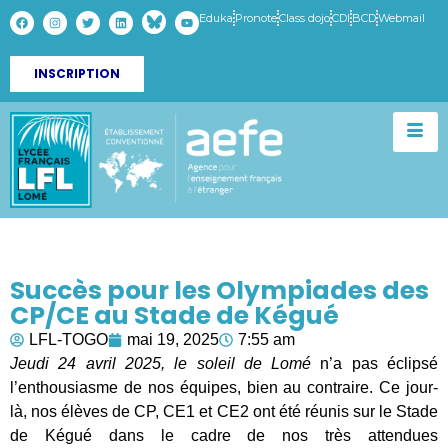
Eduka
Pronote
Class dojo
CDI
BCD
Webmail
INSCRIPTION
Succès pour les Olympiades des
CP/CE au Stade de Kégué
LFL-TOGO
mai 19, 2025
7:55 am
Jeudi 24 avril 2025, le soleil de Lomé
n’a pas éclipsé
l’enthousiasme de nos équipes, bien au contraire. Ce jour-
là, nos élèves de CP, CE1 et CE2 ont été réunis sur le Stade
de Kégué dans le cadre de nos très attendues