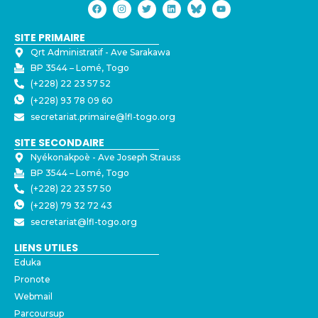
SITE PRIMAIRE
Qrt Administratif - ⁠Ave Sarakawa
BP 3544 – Lomé, Togo
(+228) 22 23 57 52
(+228) 93 78 09 60
secretariat.primaire@lfl-togo.org
SITE SECONDAIRE
Nyékonakpoè - ⁠Ave Joseph Strauss
BP 3544 – Lomé, Togo
(+228) 22 23 57 50
(+228) 79 32 72 43
secretariat@lfl-togo.org
LIENS UTILES
Eduka
Pronote
Webmail
Parcoursup