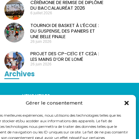
CÉRÉMONIE DE REMISE DE DIPLÔME
DU BACCALAURÉAT 2026
6 juillet 2026
TOURNOI DE BASKET À L’ÉCOLE :
DU SUSPENSE, DES PANIERS ET
UNE BELLE FINALE
26 juin 2026
PROJET DES CP-CE1C ET CE2A :
LES MAINS D’OR DE LOMÉ
26 juin 2026
Archives
LIENS UTILES
Gérer le consentement
auss
Eduka
Pronote
les meilleures expériences, nous utilisons des technologies telles que les
Webmail
 stocker et/ou accéder aux informations des appareils. Le fait de
Parcoursup
ces technologies nous permettra de traiter des données telles que le
 de navigation ou les ID uniques sur ce site. Le fait de ne pas consentir
r son consentement peut avoir un effet négatif sur certaines