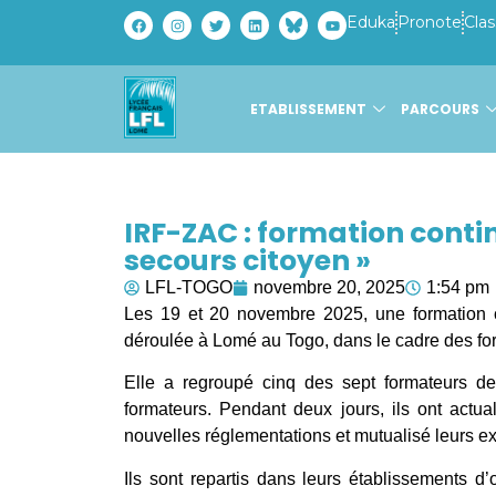
Eduka
Pronote
Clas
ETABLISSEMENT
PARCOURS
IRF-ZAC : formation conti
secours citoyen »
LFL-TOGO
novembre 20, 2025
1:54 pm
Les 19 et 20 novembre 2025, une formation c
déroulée à Lomé au Togo, dans le cadre des for
Elle a regroupé cinq des sept formateurs de
formateurs. Pendant deux jours, ils ont actu
nouvelles réglementations et mutualisé leurs e
Ils sont repartis dans leurs établissements d’