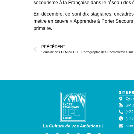
secourisme à la Française dans le réseau des
En décembre, ce sont dix stagiaires, encadrés
mettre en œuvre « Apprendre à Porter Secours 
primaire.
PRÉCÉDENT
SITE P
Qrt 
BP 3
(+22
(+22
La Culture de vos Ambitions !
secr