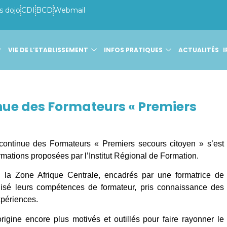
s dojo
CDI
BCD
Webmail
VIE DE L’ETABLISSEMENT
INFOS PRATIQUES
ACTUALITÉS
I
nue des Formateurs « Premiers
ontinue des Formateurs « Premiers secours citoyen » s’est
mations proposées par l’Institut Régional de Formation.
 la Zone Afrique Centrale, encadrés par une formatrice de
alisé leurs compétences de formateur, pris connaissance des
xpériences.
origine encore plus motivés et outillés pour faire rayonner le