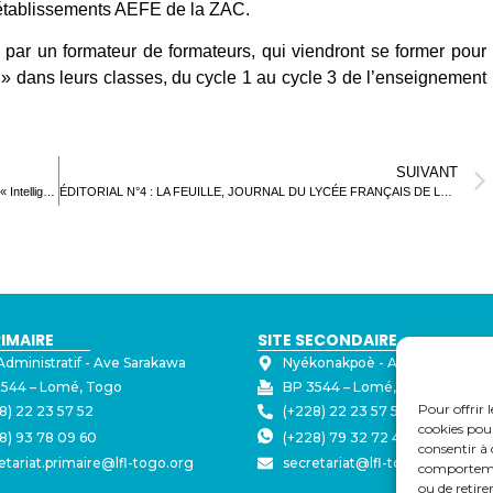
 établissements AEFE de la ZAC.
 par un formateur de formateurs, qui viendront se former pour
» dans leurs classes, du cycle 1 au cycle 3 de l’enseignement
SUIVANT
Semaine des LFM au LFL : Cartographie des Controverses sur « Intelligence artificielle et apprentissages »
ÉDITORIAL N°4 : LA FEUILLE, JOURNAL DU LYCÉE FRANÇAIS DE LOMÉ
RIMAIRE
SITE SECONDAIRE
Administratif - ⁠Ave Sarakawa
Nyékonakpoè - ⁠Ave Joseph Str
544 – Lomé, Togo
BP 3544 – Lomé, Togo
Pour offrir 
8) 22 23 57 52
(+228) 22 23 57 50
cookies pour
8) 93 78 09 60
(+228) 79 32 72 43
consentir à 
etariat.primaire@lfl-togo.org
secretariat@lfl-togo.org
comportement
ou de retire