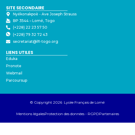
SITE SECONDAIRE
Nyékonakpoè - ⁠Ave Joseph Strauss
BP 3544 – Lomé, Togo
(+228) 22 23 57 50
(+228) 79 32 72 43
secretariat@lfl-togo.org
LIENS UTILES
Eduka
Pronote
Webmail
Parcoursup
© Copyright 2026 Lycée Français de Lomé
Mentions légales
Protection des données - RGPD
Partenaires