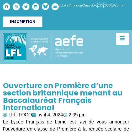
Eduka
Pronote
Class dojo
CDI
BCD
Webmail
INSCRIPTION
Ouverture en Première d’une
section britannique menant au
Baccalauréat Français
International
LFL-TOGO
avril 4, 2024
2:05 pm
Le Lycée Français de Lomé est ravi de vous annoncer
l’ouverture en classe de Première à la rentrée scolaire de