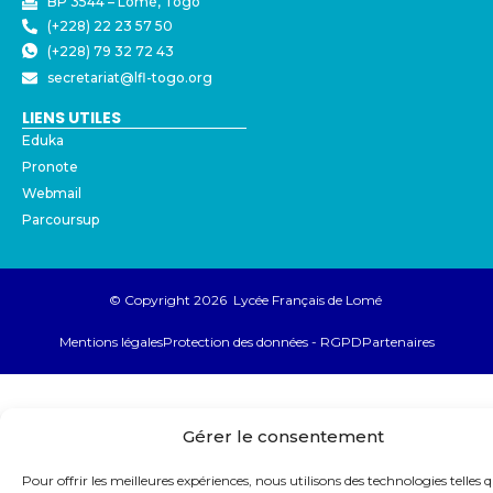
BP 3544 – Lomé, Togo
(+228) 22 23 57 50
(+228) 79 32 72 43
secretariat@lfl-togo.org
LIENS UTILES
Eduka
Pronote
Webmail
Parcoursup
© Copyright 2026 Lycée Français de Lomé
Mentions légales
Protection des données - RGPD
Partenaires
Gérer le consentement
Pour offrir les meilleures expériences, nous utilisons des technologies telles q