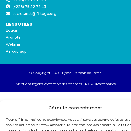
(+228) 79 32 72 43
secretariat@lfl-togo.org
LIENS UTILES
Eduka
Pronote
Webmail
Parcoursup
© Copyright 2026 Lycée Français de Lomé
Mentions légales
Protection des données - RGPD
Partenaires
Gérer le consentement
Pour offrir les meilleures expériences, nous utilisons des technologies telles q
cookies pour stocker et/ou accéder aux informations des appareils. Le fait d
consentir à ces technologies nous permettra de traiter des données telles qu