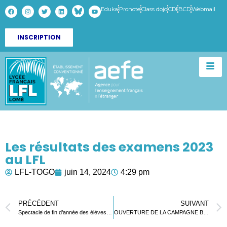
Eduka
Pronote
Class dojo
CDI
BCD
Webmail
INSCRIPTION
Les résultats des examens 2023
au LFL
LFL-TOGO
juin 14, 2024
4:29 pm
PRÉCÉDENT
SUIVANT
Spectacle de fin d’année des élèves du cycle 3 !
OUVERTURE DE LA CAMPAGNE BOURSIERE 2024/2025