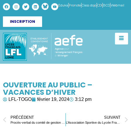
Eduka
Pronote
Class dojo
CDI
BCD
Webmail
INSCRIPTION
OUVERTURE AU PUBLIC –
VACANCES D’HIVER
LFL-TOGO
février 19, 2024
3:12 pm
PRÉCÉDENT
SUIVANT
Procès-verbal du comité de gestion du 6 décembre 2023
L’Association Sportive du Lycée Français de Lomé Impacte l’Éducation par le Volleyball au Togo