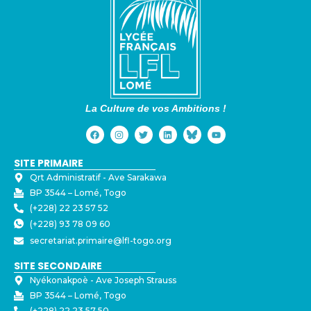
La Culture de vos Ambitions !
SITE PRIMAIRE
Qrt Administratif - ⁠Ave Sarakawa
BP 3544 – Lomé, Togo
(+228) 22 23 57 52
(+228) 93 78 09 60
secretariat.primaire@lfl-togo.org
SITE SECONDAIRE
Nyékonakpoè - ⁠Ave Joseph Strauss
BP 3544 – Lomé, Togo
(+228) 22 23 57 50