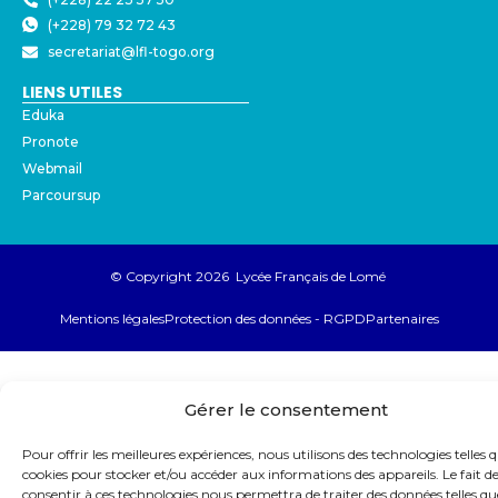
(+228) 79 32 72 43
secretariat@lfl-togo.org
LIENS UTILES
Eduka
Pronote
Webmail
Parcoursup
© Copyright 2026 Lycée Français de Lomé
Mentions légales
Protection des données - RGPD
Partenaires
Gérer le consentement
Pour offrir les meilleures expériences, nous utilisons des technologies telles q
cookies pour stocker et/ou accéder aux informations des appareils. Le fait d
consentir à ces technologies nous permettra de traiter des données telles qu