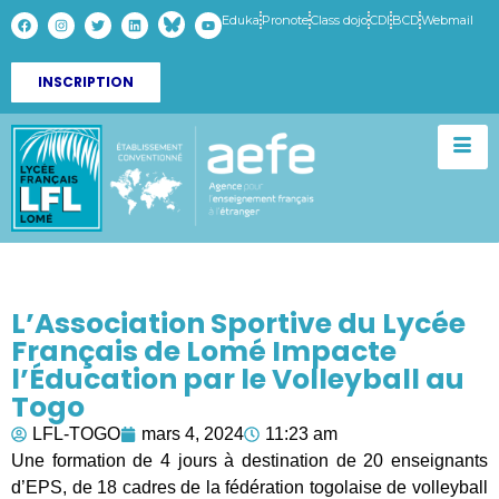
Eduka
Pronote
Class dojo
CDI
BCD
Webmail
INSCRIPTION
L’Association Sportive du Lycée
Français de Lomé Impacte
l’Éducation par le Volleyball au
Togo
LFL-TOGO
mars 4, 2024
11:23 am
Une formation de 4 jours à destination de 20 enseignants
d’EPS, de 18 cadres de la fédération togolaise de volleyball