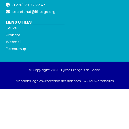
(+228) 79 32 72 43
secretariat@lfl-togo.org
LIENS UTILES
Eduka
Pronote
Webmail
Parcoursup
© Copyright 2026 Lycée Français de Lomé
Mentions légales
Protection des données - RGPD
Partenaires