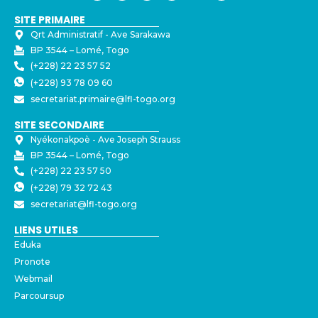
SITE PRIMAIRE
Qrt Administratif - ⁠Ave Sarakawa
BP 3544 – Lomé, Togo
(+228) 22 23 57 52
(+228) 93 78 09 60
secretariat.primaire@lfl-togo.org
SITE SECONDAIRE
Nyékonakpoè - ⁠Ave Joseph Strauss
BP 3544 – Lomé, Togo
(+228) 22 23 57 50
(+228) 79 32 72 43
secretariat@lfl-togo.org
LIENS UTILES
Eduka
Pronote
Webmail
Parcoursup