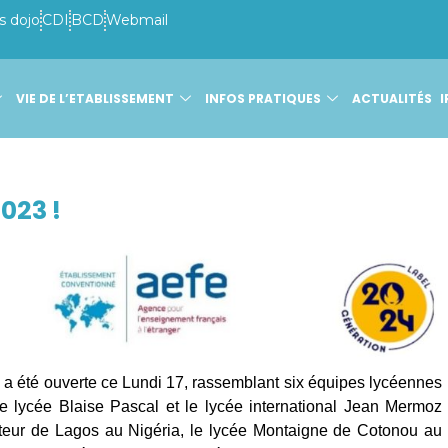
s dojo
CDI
BCD
Webmail
VIE DE L’ETABLISSEMENT
INFOS PRATIQUES
ACTUALITÉS
I
023 !
 a été ouverte ce Lundi 17, rassemblant six équipes lycéennes
le lycée Blaise Pascal et le lycée international Jean Mermoz
asteur de Lagos au Nigéria, le lycée Montaigne de Cotonou au