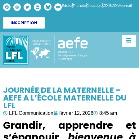
Eduka
Pronote
Class dojo
CDI
BCD
Webmail
INSCRIPTION
JOURNÉE DE LA MATERNELLE –
AEFE A L’ÉCOLE MATERNELLE DU
LFL
LFL Communication
février 12, 2026
8:45 am
Grandir, apprendre et
s’épanouir,
bienvenue à