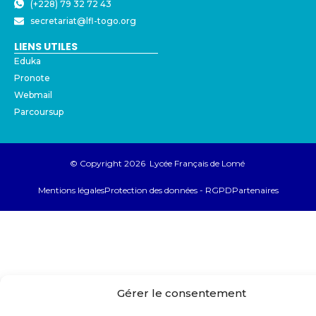
(+228) 79 32 72 43
secretariat@lfl-togo.org
LIENS UTILES
Eduka
Pronote
Webmail
Parcoursup
© Copyright 2026 Lycée Français de Lomé
Mentions légales
Protection des données - RGPD
Partenaires
Gérer le consentement