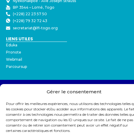
Nyékonakpoè - ⁠Ave Joseph Strauss
BP 3544 – Lomé, Togo
(+228) 22 23 57 50
(+228) 79 32 72 43
secretariat@lfl-togo.org
LIENS UTILES
Eduka
Pronote
Webmail
Parcoursup
© Copyright 2026 Lycée Français de Lomé
Gérer le consentement
Mentions légales
Protection des données - RGPD
Partenaires
Pour offrir les meilleures expériences, nous utilisons des technologies telles 
les cookies pour stocker et/ou accéder aux informations des appareils. Le fai
consentir à ces technologies nous permettra de traiter des données telles qu
comportement de navigation ou les ID uniques sur ce site. Le fait de ne pas
consentir ou de retirer son consentement peut avoir un effet négatif sur
certaines caractéristiques et fonctions.