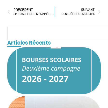
PRÉCÉDENT
SUIVANT
SPECTACLE DE FIN D’ANNÉE : CYCLE 3
RENTRÉE SCOLAIRE 2026
Articles Récents
d
b
s
2
1
R
F
E