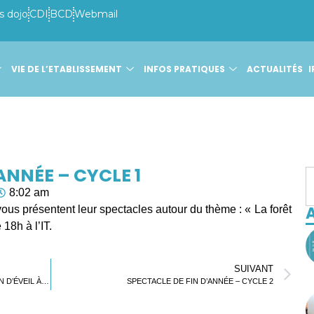
s dojo
CDI
BCD
Webmail
VIE DE L’ETABLISSEMENT
INFOS PRATIQUES
ACTUALITÉS
I
ANNÉE – CYCLE 1
8:02 am
A
ous présentent leur spectacles autour du thème : « La forêt
 18h à l’IT.
SUIVANT
ACCUEIL DES ENFANTS DE LA CRÈCHE JARDIN D’ÉVEIL À L’ÉCOLE MATERNELLE
SPECTACLE DE FIN D’ANNÉE – CYCLE 2